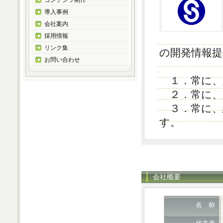
コンテンツ制作
導入事例
会社案内
採用情報
リンク集
の開発情報
お問い合わせ
１．常に、
２．常に、
３．常に、結
す。
会社概要
名 称